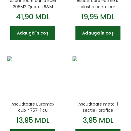
Ascutitoare dubla KUM
Ascutitoare Rotare K1
208M2 Quotes B&M
plastic container
container
diverse culori
41,90 MDL
19,95 MDL
Adaugă în coș
Adaugă în coș
Ascutitoare Buromax
Ascutitoare metal 1
cub 4757-1 cu
sectie Forofice
container
13,95 MDL
3,95 MDL