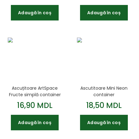
Adaugă în coș
Adaugă în coș
Ascuțitoare ArtSpace
Ascutitoare Mini Neon
Fructe simplă container
container
asortat
102.86.27/KUM
16,90 MDL
18,50 MDL
Adaugă în coș
Adaugă în coș