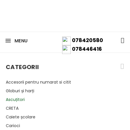
078420580
MENU
078446416
CATEGORII
Accesorii pentru numarat si citit
Globuri și harți
Ascuțitori
CRETA
Caiete școlare
Carioci