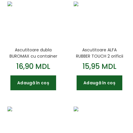
Ascutitoare dubla
Ascutitoare ALFA
BUROMAX cu container
RUBBER TOUCH 2 orificii
recipient plastic.
16,90 MDL
15,95 MDL
asortate
Adaugă în coș
Adaugă în coș