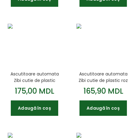
Ascutitoare automata
Ascutitoare automata
Zibi cutie de plastic
Zibi cutie de plastic roz
Albastru deschis
175,00 MDL
165,90 MDL
Adaugă în coș
Adaugă în coș