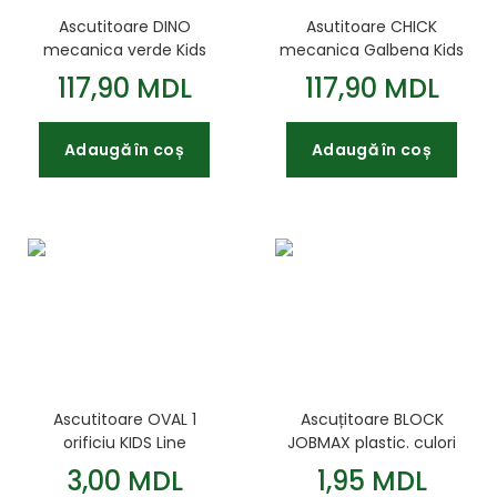
Ascutitoare DINO
Asutitoare CHICK
mecanica verde Kids
mecanica Galbena Kids
Line
Line
117,90 MDL
117,90 MDL
Adaugă în coș
Adaugă în coș
Ascutitoare OVAL 1
Ascuțitoare BLOCK
orificiu KIDS Line
JOBMAX plastic. culori
asortate
3,00 MDL
1,95 MDL