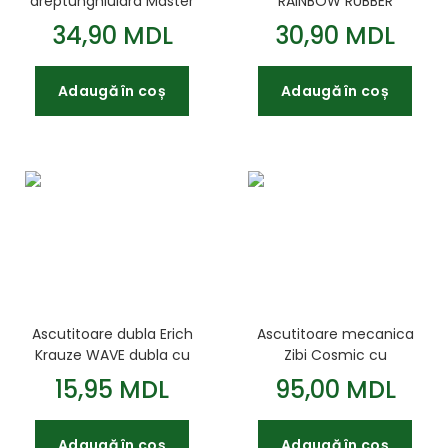
dreptunghiulara Master
RAINBOW RUBBER
TWIST dubla plastic cu
TOUCH 2 orificii
34,90 MDL
30,90 MDL
container
recipient carcasa de
plastic
Adaugă în coș
Adaugă în coș
Ascutitoare dubla Erich
Ascutitoare mecanica
Krauze WAVE dubla cu
Zibi Cosmic cu
container
container
15,95 MDL
95,00 MDL
Adaugă în coș
Adaugă în coș