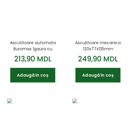
Ascutitoare automata
Ascuțitoare mecanica
Buromax 1gaura cu
120x77x135mm
container
container asortat
213,90 MDL
249,90 MDL
Adaugă în coș
Adaugă în coș