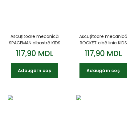
Ascuțitoare mecanică
Ascuțitoare mecanică
SPACEMAN albastră KIDS
ROCKET albă linia KIDS
Line
117,90 MDL
117,90 MDL
Adaugă în coș
Adaugă în coș