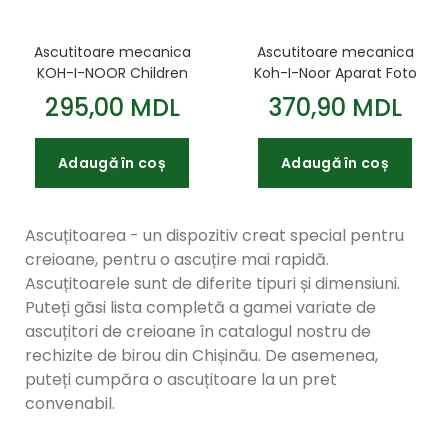
Ascutitoare mecanica
Ascutitoare mecanica
KOH-I-NOOR Children
Koh-I-Noor Aparat Foto
cu prindere de masa
cu prindere de masa
295,00 MDL
370,90 MDL
Adaugă în coș
Adaugă în coș
Ascuțitoarea - un dispozitiv creat special pentru
creioane, pentru o ascuțire mai rapidă.
Ascuțitoarele sunt de diferite tipuri și dimensiuni.
Puteți găsi lista completă a gamei variate de
ascuțitori de creioane în catalogul nostru de
rechizite de birou din Chișinău. De asemenea,
puteți cumpăra o ascuțitoare la un pret
convenabil.