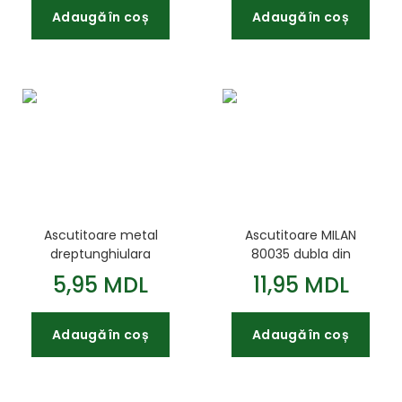
Adaugă în coș
Adaugă în coș
Ascutitoare metal
Ascutitoare MILAN
dreptunghiulara
80035 dubla din
Buromax
aluminiu
5,95 MDL
11,95 MDL
Adaugă în coș
Adaugă în coș