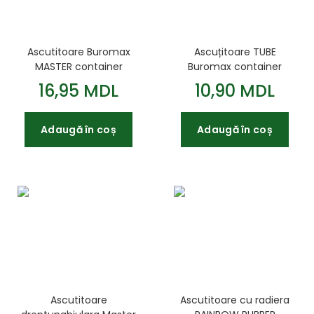
Ascutitoare Buromax
Ascuțitoare TUBE
MASTER container
Buromax container
albastra
plastic
16,95 MDL
10,90 MDL
Adaugă în coș
Adaugă în coș
Ascutitoare
Ascutitoare cu radiera