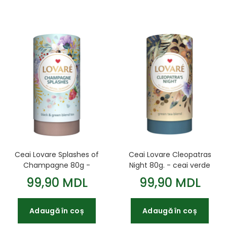
Ceai Lovare Splashes of
Ceai Lovare Cleopatras
Champagne 80g -
Night 80g. - ceai verde
amestec de ceai verde
cu bucăți de ananas
99,90 MDL
99,90 MDL
și ceai negru ceylon
Adaugă în coș
Adaugă în coș