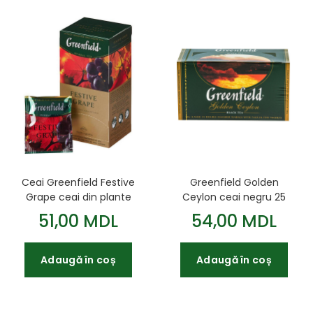
Ceai Greenfield Festive
Greenfield Golden
Grape ceai din plante
Ceylon ceai negru 25
25 pl.
plicuri.
51,00 MDL
54,00 MDL
Adaugă în coș
Adaugă în coș