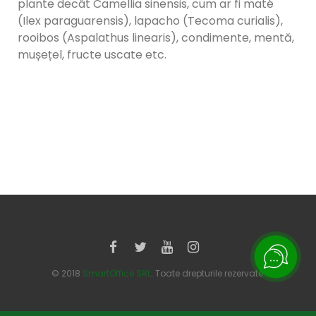
plante decât Camellia sinensis, cum ar fi maté
(Ilex paraguarensis), lapacho (Tecoma curialis),
rooibos (Aspalathus linearis), condimente, mentă,
mușețel, fructe uscate etc.
© 2018
SmartOffice SRL
. Toate drepturile rezervate.