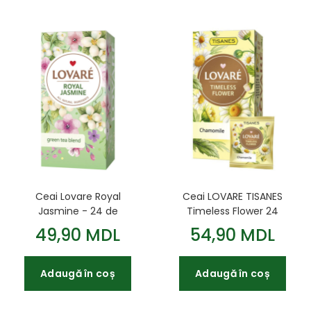
Ceai Lovare Royal
Ceai LOVARE TISANES
Jasmine - 24 de
Timeless Flower 24
pachete de ceai verde
plicuri cu ceai de
49,90 MDL
54,90 MDL
cu iasomie
mușețel
Adaugă în coș
Adaugă în coș