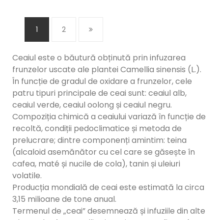
1
2
Ceaiul este o băutură obținută prin infuzarea
frunzelor uscate ale plantei Camellia sinensis (L.).
În funcție de gradul de oxidare a frunzelor, cele
patru tipuri principale de ceai sunt: ceaiul alb,
ceaiul verde, ceaiul oolong și ceaiul negru.
Compoziția chimică a ceaiului variază în funcție de
recoltă, condiții pedoclimatice și metoda de
prelucrare; dintre componenți amintim: teina
(alcaloid asemănător cu cel care se găsește în
cafea, maté și nucile de cola), tanin și uleiuri
volatile.
Producția mondială de ceai este estimată la circa
3,15 milioane de tone anual.
Termenul de „ceai” desemnează și infuziile din alte