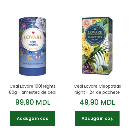
Ceai Lovare 1001 Nights
Ceai Lovare Cleopatras
80g - amestec de ceai
Night - 24 de pachete
negru ceylon și ceai
de ceai verde cu bucăți
99,90 MDL
49,90 MDL
verde
de ananas
Adaugă în coș
Adaugă în coș