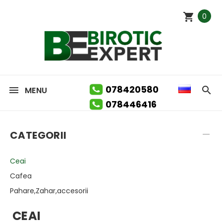
0
078420580
MENU
078446416
CATEGORII
Ceai
Cafea
Pahare,Zahar,accesorii
CEAI