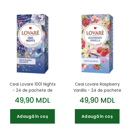
Ceai Lovare 1001 Nights
Ceai Lovare Raspberry
- 24 de pachete de
Vanilla - 24 de pachete
ceai negru ceylon și
de ceai negru cu
49,90 MDL
49,90 MDL
ceai verde
zmeură și vanilie
Adaugă în coș
Adaugă în coș