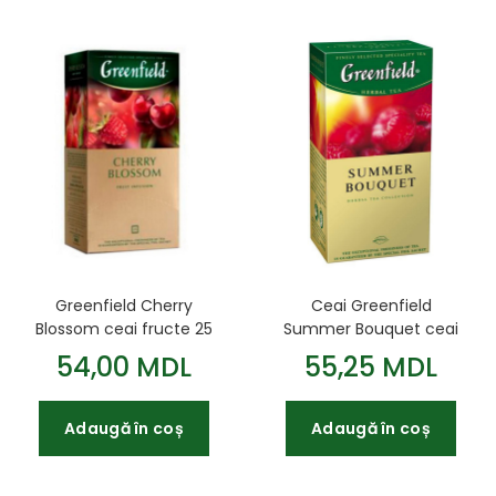
Greenfield Cherry
Ceai Greenfield
Blossom ceai fructe 25
Summer Bouquet ceai
pl.
din plante 25 pl.
54,00 MDL
55,25 MDL
Adaugă în coș
Adaugă în coș