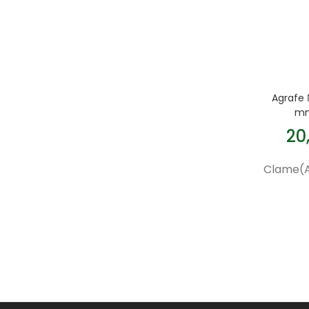
Agrafe 
mm
20
Clame(A