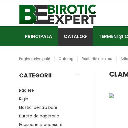
PRINCIPALA
CATALOG
TERMENI ȘI 
Pagina principală
Catalog
Rechizite de birou
Arti
CLAM
CATEGORII
Radiere
Rigle
Elastici pentru bani
Burete de papetarie
Ecusoane și accesorii