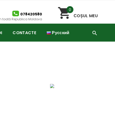
0
078420580
СOȘUL MEU
 în toată Republica Moldova
I
CONTACTE
Русский