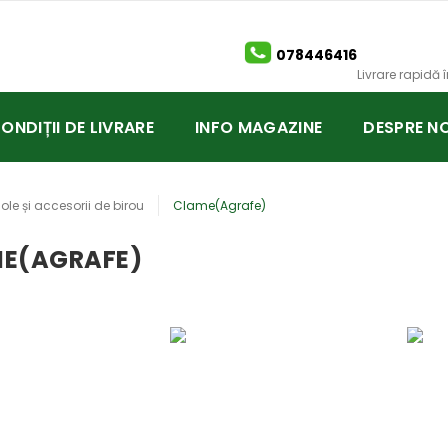
078446416
Livrare rapidă
CONDIȚII DE LIVRARE
INFO MAGAZINE
DESPRE NO
cole și accesorii de birou
Clame(Agrafe)
E(AGRAFE)