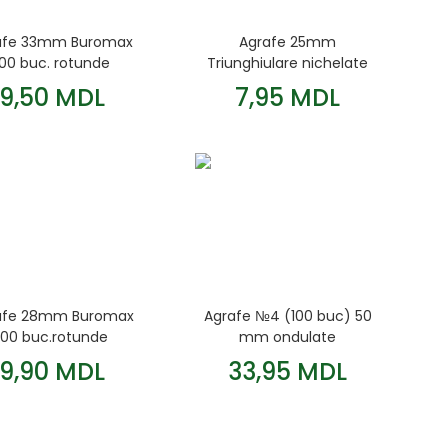
afe 33mm Buromax
Agrafe 25mm
100 buc. rotunde
Triunghiulare nichelate
nichelate
100buc.
9,50 MDL
7,95 MDL
afe 28mm Buromax
Agrafe №4 (100 buc) 50
100 buc.rotunde
mm ondulate
nichelate
9,90 MDL
33,95 MDL