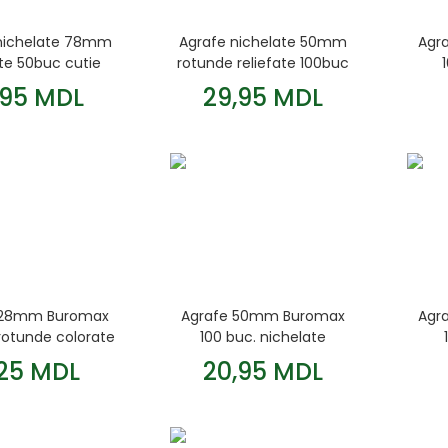
nichelate 78mm
Agrafe nichelate 50mm
Agr
ate 50buc cutie
rotunde reliefate 100buc
carton
cutie din carton
,95 MDL
29,95 MDL
 28mm Buromax
Agrafe 50mm Buromax
Agr
rotunde colorate
100 buc. nichelate
,25 MDL
20,95 MDL