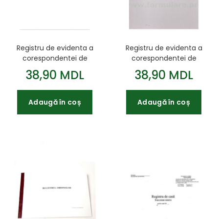
Registru de evidenta a
Registru de evidenta a
corespondentei de
corespondentei de
iesire
intrare
38,90 MDL
38,90 MDL
Adaugă în coș
Adaugă în coș