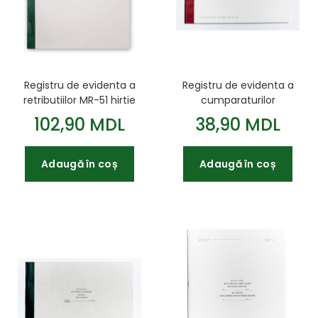
Registru de evidenta a
Registru de evidenta a
retributiilor MR-51 hirtie
cumparaturilor
de ofset 96 file
102,90 MDL
38,90 MDL
Adaugă în coș
Adaugă în coș