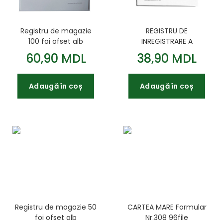
Registru de magazie
REGISTRU DE
100 foi ofset alb
INREGISTRARE A
INSTRUCTIUNILOR DE
60,90 MDL
38,90 MDL
SECURITATE SI
SANATATE IN MUNCA
Adaugă în coș
Adaugă în coș
Registru de magazie 50
CARTEA MARE Formular
foi ofset alb
Nr.308 96file