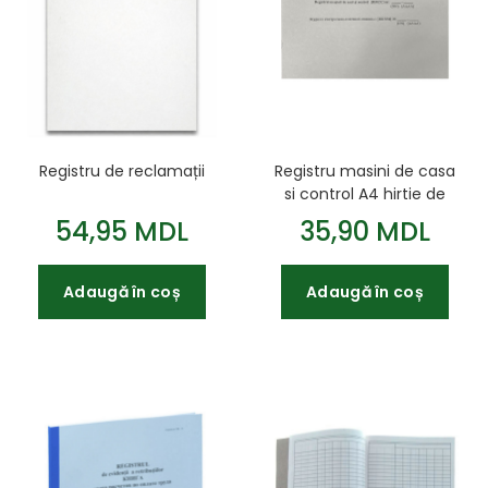
Registru de reclamații
Registru masini de casa
si control A4 hirtie de
ofset 36 file
54,95 MDL
35,90 MDL
Adaugă în coș
Adaugă în coș