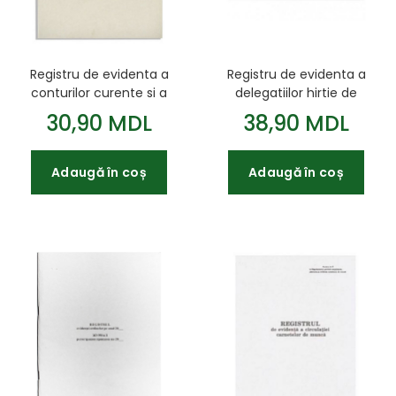
Registru de evidenta a
Registru de evidenta a
conturilor curente si a
delegatiilor hirtie de
decontarilor
ofset 50 file
30,90 MDL
38,90 MDL
Adaugă în coș
Adaugă în coș