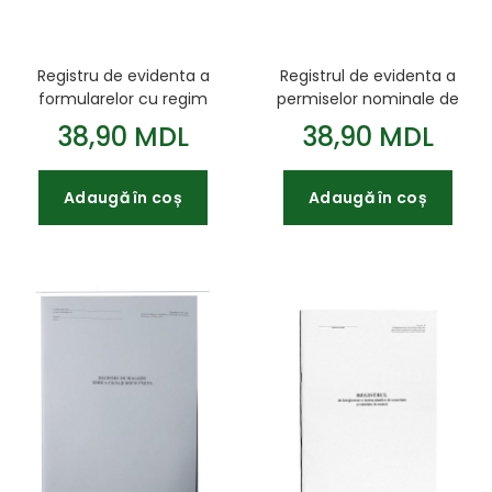
Registru de evidenta a
Registrul de evidenta a
formularelor cu regim
permiselor nominale de
special
acces
38,90 MDL
38,90 MDL
Adaugă în coș
Adaugă în coș