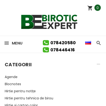
0
078420580
MENU
078446416
CATEGORII
Agende
Blocnotes
Hirtie pentru notițe
Hirtie pentru tehnica de birou
Hîrtie și carton color