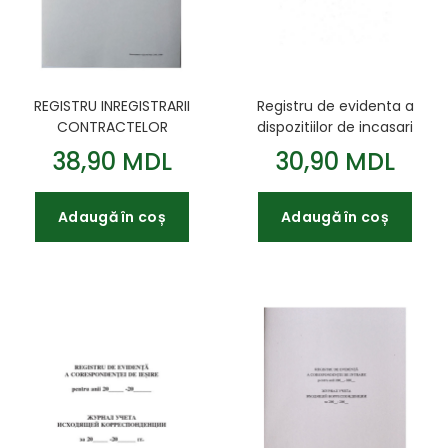
REGISTRU INREGISTRARII
Registru de evidenta a
CONTRACTELOR
dispozitiilor de incasari
INDIVIDUALE DE MUNCA
si de plata hirtie ofset
38,90 MDL
30,90 MDL
50 file
Adaugă în coș
Adaugă în coș