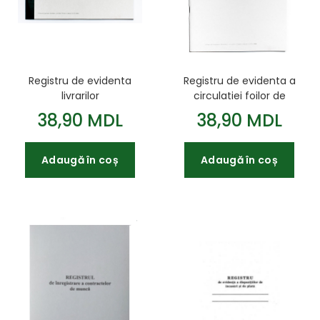
Registru de evidenta
Registru de evidenta a
livrarilor
circulatiei foilor de
parcurs
38,90 MDL
38,90 MDL
Adaugă în coș
Adaugă în coș