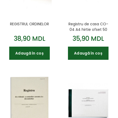
REGISTRUL ORDINELOR
Registru de casa CO-
04 A4 hirtie ofset 50
file
38,90 MDL
35,90 MDL
Adaugă în coș
Adaugă în coș