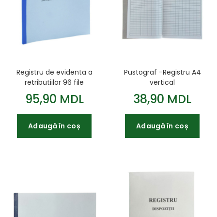
Registru de evidenta a
Pustograf -Registru A4
retributiilor 96 file
vertical
formular nr.308
95,90 MDL
38,90 MDL
Adaugă în coș
Adaugă în coș