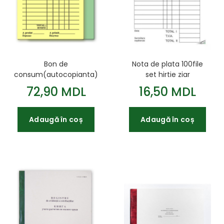
Bon de
Nota de plata 100file
consum(autocopianta)
set hirtie ziar
100 buc
72,90 MDL
16,50 MDL
Adaugă în coș
Adaugă în coș