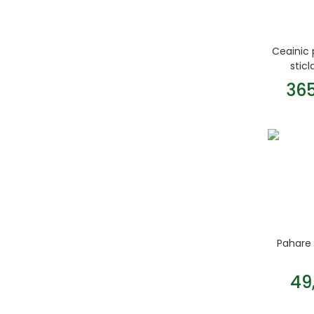
Ceainic 
sticl
36
Pahare 
49