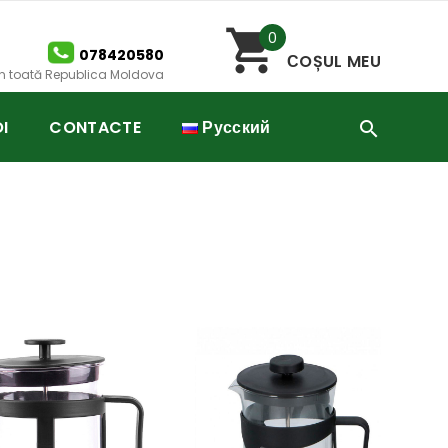
0
078420580
СOȘUL MEU
 în toată Republica Moldova
I
CONTACTE
Русский