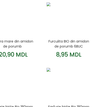
ura mare din amidon
Furculita BIO din amidon
de porumb
de porumb 6BUC
iodegradabila set
120,90 MDL
8,95 MDL
100buc
urie hirtie Bio 180mm
Farfurie hirtie Bio 180mm