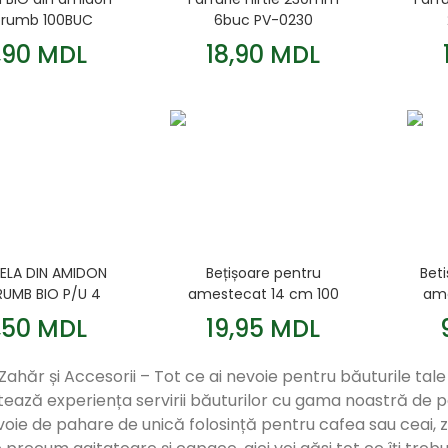
orumb 100BUC
6buc PV-0230
,90 MDL
18,90 MDL
SELA DIN AMIDON
Bețișoare pentru
Bet
RUMB BIO P/U 4
amestecat 14 cm 100
ame
PERSOANE
buc./set blister
,50 MDL
19,95 MDL
BUROCLEAN
Zahăr și Accesorii – Tot ce ai nevoie pentru băuturile tal
ază experiența servirii băuturilor cu gama noastră de paha
voie de pahare de unică folosință pentru cafea sau ceai,