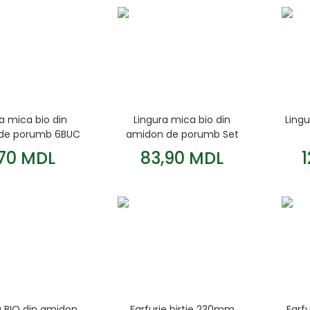
a mica bio din
Lingura mica bio din
Ling
de porumb 6BUC
amidon de porumb Set
100 BUC
b
,70 MDL
83,90 MDL
a BIO din amidon
Farfurie hirtie 230mm
Farf