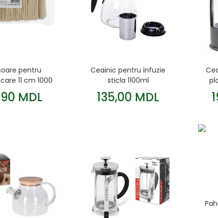
soare pentru
Ceainic pentru infuzie
Cea
care 11 cm 1000
sticla 1100ml
pl
./pachet ZIP
,90 MDL
135,00 MDL
UROCLEAN
Pah