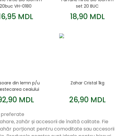
20buc VH-0180
set 20 BUC
16,95 MDL
18,90 MDL
isoare din lemn p/u
Zahar Cristal 1kg
stecarea ceaiului
1000 buc.140mm
92,90 MDL
26,90 MDL
e preferate
re, zahăr și accesorii de înaltă calitate. Fie
 zahăr porționat pentru comoditate sau accesorii