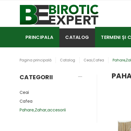
PRINCIPALA
CATALOG
TERMENI ȘI 
Pagina principală
Catalog
Ceai,Cafea
Pahare,Za
PAHA
CATEGORII
Ceai
Cafea
Pahare,Zahar,accesorii