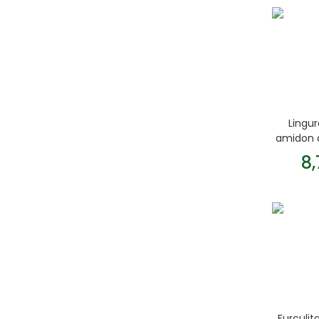
Lingur
amidon 
8
Furculit