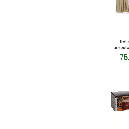
Beti
ameste
buc
75
B