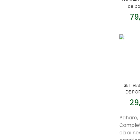
de p
79
SET VE
DE PO
29
Pahare, 
Complete
că ai ne