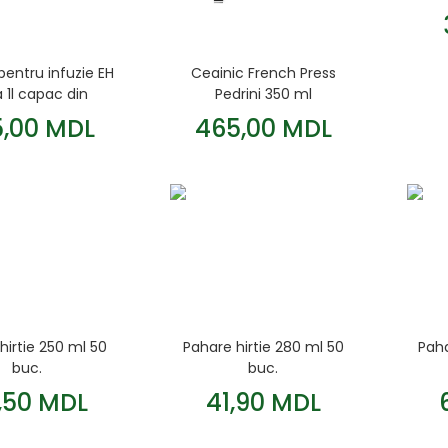
pentru infuzie EH
Ceainic French Press
a 1l capac din
Pedrini 350 ml
bambus
5,00 MDL
465,00 MDL
hirtie 250 ml 50
Pahare hirtie 280 ml 50
Paha
buc.
buc.
,50 MDL
41,90 MDL