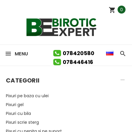
0
078420580
MENU
078446416
CATEGORII
Pixuri pe baza cu ulei
Pixuri gel
Pixuri cu bila
Pixuri scrie sterg
Pixuri cu penița și pe suport