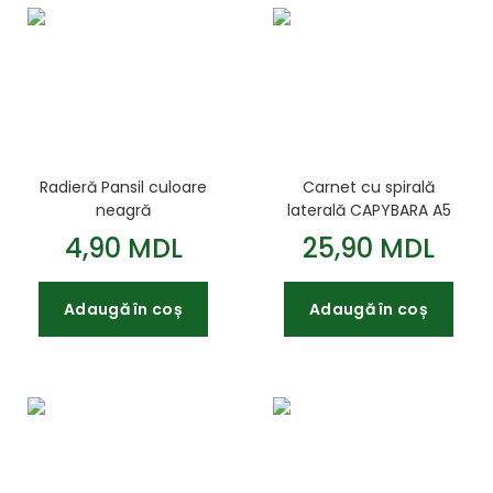
Radieră Pansil culoare
Carnet cu spirală
neagră
laterală CAPYBARA A5
70 file pătrățele
4,90 MDL
25,90 MDL
modele asortate KIDS
Line
Adaugă în coș
Adaugă în coș