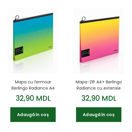
Mapa cu fermoar
Mapa-ZIP A4+ Berlingo
Berlingo Radiance A4
Radiance cu extensie
180 mkm albastru-
galben/roz
32,90 MDL
32,90 MDL
verde
Adaugă în coș
Adaugă în coș