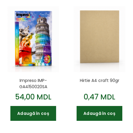
Impreso IMP-
Hirtie A4 craft 90gr
GA4150020SA
SelfAdhesive Glossy
54,00 MDL
0,47 MDL
PhotoPaper A4 150g
Adaugă în coș
Adaugă în coș