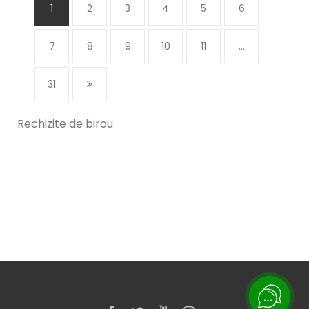
1
2
3
4
5
6
7
8
9
10
11
...
31
Rechizite de birou