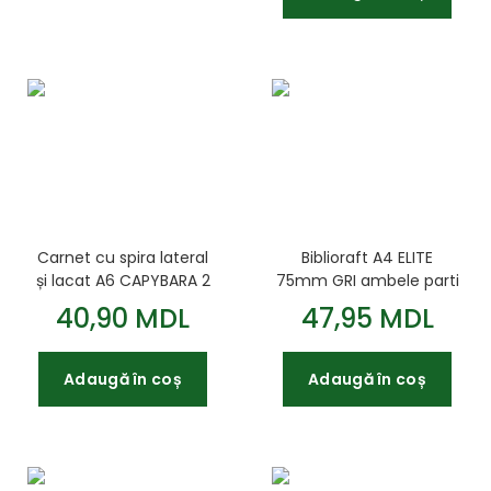
Carnet cu spira lateral
Biblioraft A4 ELITE
și lacat A6 CAPYBARA 2
75mm GRI ambele parti
110x150 mm 48 de coli
40,90 MDL
47,95 MDL
asortat KIDS Line
Adaugă în coș
Adaugă în coș