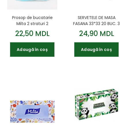
Prosop de bucatarie
SERVETELE DE MASA
Milta 2 straturi 2
FASANA 33*33 20 BUC. 3
role/set
PLIURI
22,50 MDL
24,90 MDL
Adaugă în coș
Adaugă în coș