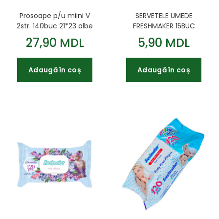
Prosoape p/u miini V
SERVETELE UMEDE
2str. 140buc 21*23 albe
FRESHMAKER 15BUC
Mildi Pro Expert
27,90 MDL
5,90 MDL
Adaugă în coș
Adaugă în coș