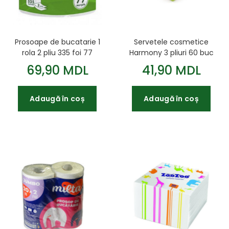
Prosoape de bucatarie 1
Servetele cosmetice
rola 2 pliu 335 foi 77
Harmony 3 pliuri 60 buc
m(Кохавинська)
cub
69,90 MDL
41,90 MDL
Adaugă în coș
Adaugă în coș