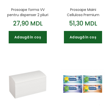
Prosoape forma VV
Prosoape Maini
pentru dispenser 2 pliuri
Cellulosa Premium
225*100mm 160buc
Harmony(200) Prof V 2
27,90 MDL
51,30 MDL
albe
pliuri 230*240 200 buc
Pulp White
Adaugă în coș
Adaugă în coș