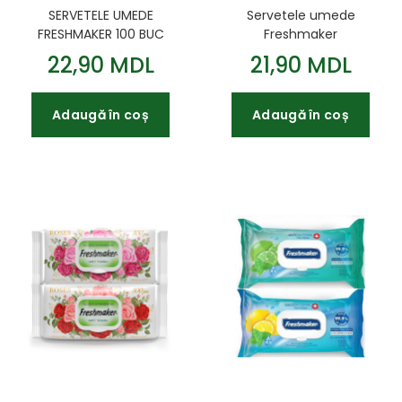
SERVETELE UMEDE
Servetele umede
FRESHMAKER 100 BUC
Freshmaker
FRUCTE CU CAPAC
Antibacterial 72 buc. cu
22,90 MDL
21,90 MDL
capac
Adaugă în coș
Adaugă în coș