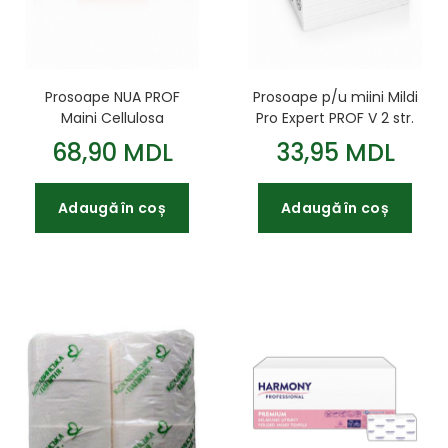
Prosoape p/u miini Mildi
Prosoape NUA PROF
Pro Expert PROF V 2 str.
Maini Cellulosa
200buc 21*23 albe
Premium cu derulare
33,95 MDL
68,90 MDL
cent 2 pliuri 500foi
125m 1/6
Adaugă în coș
Adaugă în coș