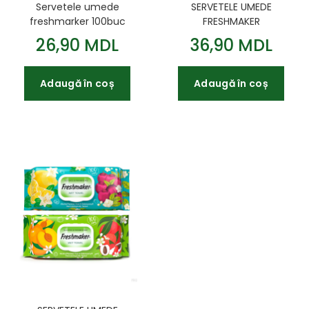
Servetele umede
SERVETELE UMEDE
freshmarker 100buc
FRESHMAKER
Rose cu capac
ANTIBACTERIAL 120 BUC
26,90 MDL
36,90 MDL
CU CAPAC
Adaugă în coș
Adaugă în coș