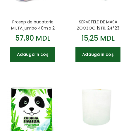
Prosop de bucatarie
SERVETELE DE MASA
MILTA jumbo 40m x 2
ZOOZOO 1STR. 24*23
rol
100BUC
57,90 MDL
15,25 MDL
Adaugă în coș
Adaugă în coș