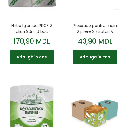
Hirtie Igienica PROF 2
Prosoape pentru mâini
pliuri 90m 6 buc
2 pliere 2 straturi V
Djambo
Harmony 230×240 mm
170,90 MDL
43,90 MDL
157 buc. albe
Adaugă în coș
Adaugă în coș