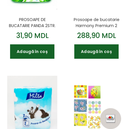
PROSOAPE DE
Prosoape de bucatarie
BUCATARIE PANDA 2STR.
Harmony Premium 2
2 ROLE 13.5M
pliuri 1 rola 225m
31,90 MDL
288,90 MDL
Adaugă în coș
Adaugă în coș