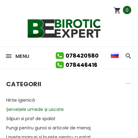
0
078420580
MENU
078446416
CATEGORII
Hirtie igienică
Șervețele umede și uscate
Săpun si praf de spalat
Pungi pentru gunoi si articole de menaj
Lavete,manusi si burete pentru curatat