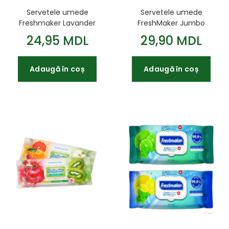
Servetele umede
Servetele umede
Freshmaker Lavander
FreshMaker Jumbo
120 buc cu capac
pack cu capac 120 buc.
24,95 MDL
29,90 MDL
Adaugă în coș
Adaugă în coș