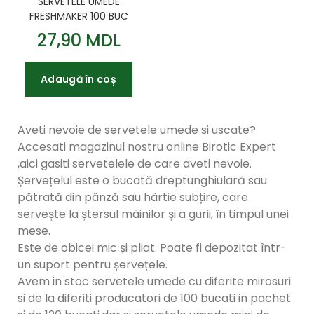
SERVETELE UMEDE
FRESHMAKER 100 BUC
Berry Blossom CU
27,90 MDL
CAPAC
Adaugă în coș
Aveti nevoie de servetele umede si uscate?
Accesati magazinul nostru online Birotic Expert
,aici gasiti servetelele de care aveti nevoie.
Șervețelul este o bucată dreptunghiulară sau
pătrată din pânză sau hârtie subțire, care
servește la ștersul mâinilor și a gurii, în timpul unei
mese.
Este de obicei mic și pliat. Poate fi depozitat într-
un suport pentru șervețele.
Avem in stoc servetele umede cu diferite mirosuri
si de la diferiti producatori de 100 bucati in pachet