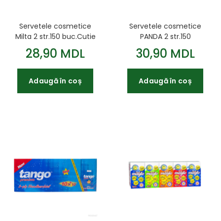
Servetele cosmetice
Servetele cosmetice
Milta 2 str.150 buc.Cutie
PANDA 2 str.150
buc.Cutie
28,90 MDL
30,90 MDL
Adaugă în coș
Adaugă în coș