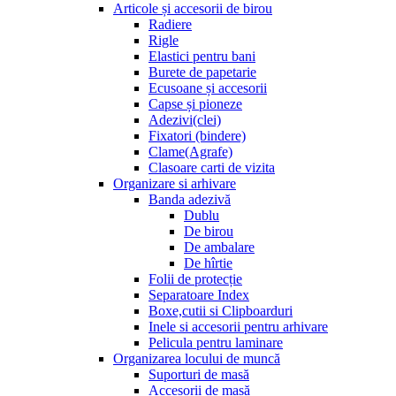
Articole și accesorii de birou
Radiere
Rigle
Elastici pentru bani
Burete de papetarie
Ecusoane și accesorii
Capse și pioneze
Adezivi(clei)
Fixatori (bindere)
Clame(Agrafe)
Clasoare carti de vizita
Organizare si arhivare
Banda adezivă
Dublu
De birou
De ambalare
De hîrtie
Folii de protecție
Separatoare Index
Boxe,cutii si Clipboarduri
Inele si accesorii pentru arhivare
Pelicula pentru laminare
Organizarea locului de muncă
Suporturi de masă
Accesorii de masă