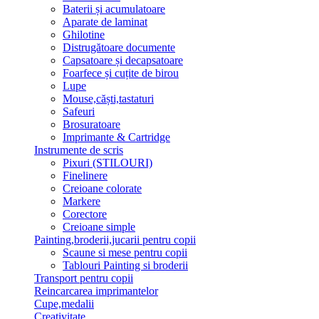
Baterii și acumulatoare
Aparate de laminat
Ghilotine
Distrugătoare documente
Capsatoare și decapsatoare
Foarfece și cuțite de birou
Lupe
Mouse,căști,tastaturi
Safeuri
Brosuratoare
Imprimante & Cartridge
Instrumente de scris
Pixuri (STILOURI)
Finelinere
Creioane colorate
Markere
Corectore
Creioane simple
Painting,broderii,jucarii pentru copii
Scaune si mese pentru copii
Tablouri Painting si broderii
Transport pentru copii
Reincarcarea imprimantelor
Cupe,medalii
Creativitate