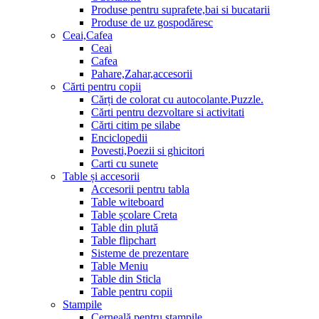
Produse pentru suprafete,bai si bucatarii
Produse de uz gospodăresc
Ceai,Cafea
Ceai
Cafea
Pahare,Zahar,accesorii
Cărti pentru copii
Cărți de colorat cu autocolante.Puzzle.
Сărti pentru dezvoltare si activitati
Cărti citim pe silabe
Enciclopedii
Povesti,Poezii si ghicitori
Carti cu sunete
Table și accesorii
Accesorii pentru tabla
Table witeboard
Table școlare Creta
Table din plută
Table flipchart
Sisteme de prezentare
Table Meniu
Table din Sticla
Table pentru copii
Stampile
Cerneală pentru ștampile