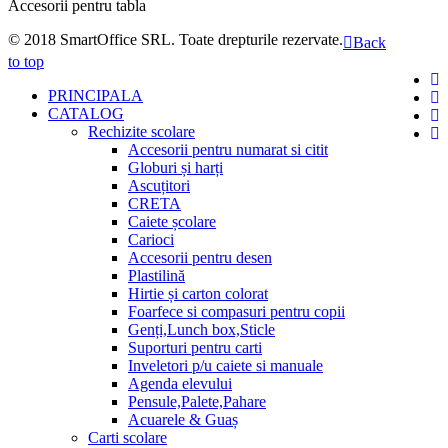
Accesorii pentru tabla
© 2018
SmartOffice SRL
. Toate drepturile rezervate.
Back
to top
PRINCIPALA
CATALOG
Rechizite scolare
Accesorii pentru numarat si citit
Globuri și harți
Ascuțitori
CRETA
Caiete școlare
Carioci
Accesorii pentru desen
Plastilină
Hirtie și carton colorat
Foarfece si compasuri pentru copii
Genți,Lunch box,Sticle
Suporturi pentru carti
Inveletori p/u caiete si manuale
Agenda elevului
Pensule,Palete,Pahare
Acuarele & Guaș
Carti scolare