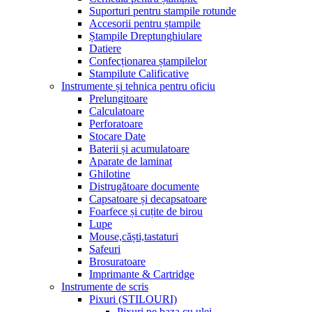
Suporturi pentru stampile rotunde
Accesorii pentru ștampile
Ștampile Dreptunghiulare
Datiere
Confecționarea ștampilelor
Stampilute Calificative
Instrumente și tehnica pentru oficiu
Prelungitoare
Calculatoare
Perforatoare
Stocare Date
Baterii și acumulatoare
Aparate de laminat
Ghilotine
Distrugătoare documente
Capsatoare și decapsatoare
Foarfece și cuțite de birou
Lupe
Mouse,căști,tastaturi
Safeuri
Brosuratoare
Imprimante & Cartridge
Instrumente de scris
Pixuri (STILOURI)
Pixuri pe baza cu ulei