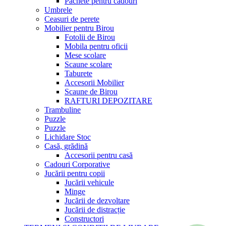
Pachete pentru cadouri
Umbrele
Ceasuri de perete
Mobilier pentru Birou
Fotolii de Birou
Mobila pentru oficii
Mese scolare
Scaune scolare
Taburete
Accesorii Mobilier
Scaune de Birou
RAFTURI DEPOZITARE
Trambuline
Puzzle
Puzzle
Lichidare Stoc
Casă, grădină
Accesorii pentru casă
Cadouri Corporative
Jucării pentru copii
Jucării vehicule
Minge
Jucării de dezvoltare
Jucării de distracție
Constructori