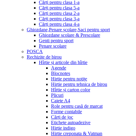
Cărți pentru clasa 1-a
Cărți pentru clasa 5-a
Cărți pentru clasa 2-a
Cărți pentru clasa 3-a
Cărți pentru clasa 4-a
Ghiozdane,Penare școlare,Saci pentru sport
Ghiozdane scolare & Prescolare
Genti pentru sport
Penare scolare
POSCA
Rechizite de birou
Hîrtie și articole din hîrtie
Agende
Blocnotes
Hirtie pentru notițe
Hirtie pentru tehnica de birou
Hîrtie și carton color
Plicuri
Caiete A4
Role pentru casă de marcat
Forme contabile
Cărți de joc
Etichete autoadezive
Hirtie indigo
Hirtie creponata & Vatman