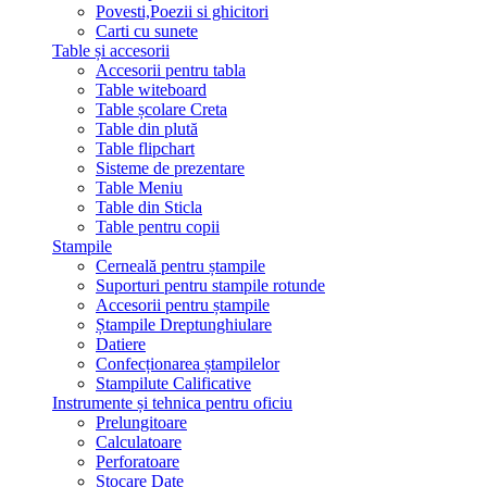
Povesti,Poezii si ghicitori
Carti cu sunete
Table și accesorii
Accesorii pentru tabla
Table witeboard
Table școlare Creta
Table din plută
Table flipchart
Sisteme de prezentare
Table Meniu
Table din Sticla
Table pentru copii
Stampile
Cerneală pentru ștampile
Suporturi pentru stampile rotunde
Accesorii pentru ștampile
Ștampile Dreptunghiulare
Datiere
Confecționarea ștampilelor
Stampilute Calificative
Instrumente și tehnica pentru oficiu
Prelungitoare
Calculatoare
Perforatoare
Stocare Date