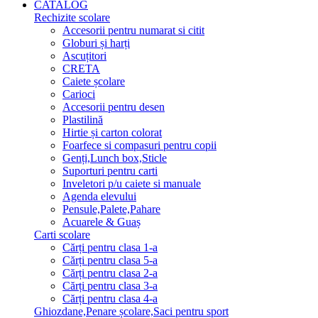
CATALOG
Rechizite scolare
Accesorii pentru numarat si citit
Globuri și harți
Ascuțitori
CRETA
Caiete școlare
Carioci
Accesorii pentru desen
Plastilină
Hirtie și carton colorat
Foarfece si compasuri pentru copii
Genți,Lunch box,Sticle
Suporturi pentru carti
Inveletori p/u caiete si manuale
Agenda elevului
Pensule,Palete,Pahare
Acuarele & Guaș
Carti scolare
Cărți pentru clasa 1-a
Cărți pentru clasa 5-a
Cărți pentru clasa 2-a
Cărți pentru clasa 3-a
Cărți pentru clasa 4-a
Ghiozdane,Penare școlare,Saci pentru sport