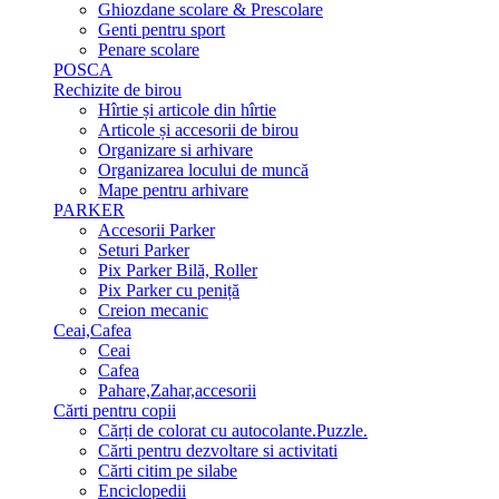
Ghiozdane scolare & Prescolare
Genti pentru sport
Penare scolare
POSCA
Rechizite de birou
Hîrtie și articole din hîrtie
Articole și accesorii de birou
Organizare si arhivare
Organizarea locului de muncă
Mape pentru arhivare
PARKER
Accesorii Parker
Seturi Parker
Pix Parker Bilă, Roller
Pix Parker cu peniță
Creion mecanic
Ceai,Cafea
Ceai
Cafea
Pahare,Zahar,accesorii
Cărti pentru copii
Cărți de colorat cu autocolante.Puzzle.
Сărti pentru dezvoltare si activitati
Cărti citim pe silabe
Enciclopedii