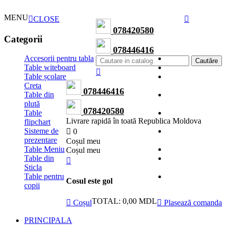
MENU
CLOSE
078420580
Categorii
078446416
Accesorii pentru tabla
Cautăre
Table witeboard
Table școlare
Creta
078446416
Table din
plută
078420580
Table
Livrare rapidă în toată Republica Moldova
flipchart
Sisteme de
0
prezentare
Сoșul meu
Table Meniu
Сoșul meu
Table din
Sticla
Table pentru
Cosul este gol
copii
TOTAL:
0,00 MDL
Coșul
Plasează comanda
PRINCIPALA