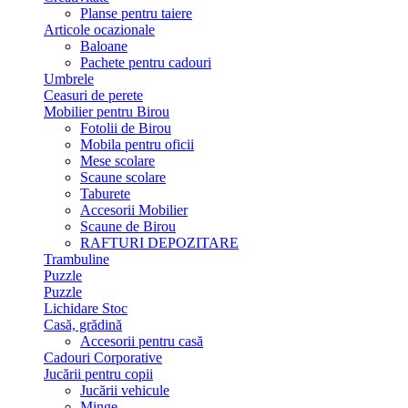
Planse pentru taiere
Articole ocazionale
Baloane
Pachete pentru cadouri
Umbrele
Ceasuri de perete
Mobilier pentru Birou
Fotolii de Birou
Mobila pentru oficii
Mese scolare
Scaune scolare
Taburete
Accesorii Mobilier
Scaune de Birou
RAFTURI DEPOZITARE
Trambuline
Puzzle
Puzzle
Lichidare Stoc
Casă, grădină
Accesorii pentru casă
Cadouri Corporative
Jucării pentru copii
Jucării vehicule
Minge