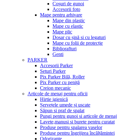
Coșuri de gunoi
Accesorii foto
Mape pentru arhivare
Mape din plastic
Mape cu elastic
Mape plic
Dosar cu șină si cu legaturi
Mape cu folii de protecție
Bibliorafturi
Genti
PARKER
Accesorii Parker
Seturi Parker
Pix Parker Bilă, Roller
Pix Parker cu peniță
Creion mecanic
Articole de menaj pentru oficii
Hirtie igienică
Șervețele umede și uscate
Săpun si praf de spalat
Pungi pentru gunoi si articole de menaj
Lavete,manusi si burete pentru curatat
Produse pentru spalarea vaselor
Produse pentru îngrijirea încălțămintei
Odorizante