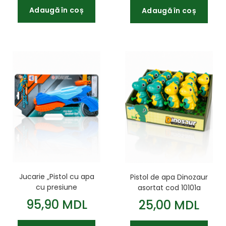
Adaugă în coș
Adaugă în coș
Jucarie „Pistol cu apa
Pistol de apa Dinozaur
cu presiune
asortat cod 10101a
pneumatica” albastru
95,90 MDL
25,00 MDL
cod 542059