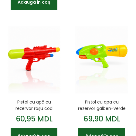
Adaugă în coș
Pistol cu apă cu
Pistol cu apa cu
rezervor roșu cod
rezervor galben-verde
972116
cod 10066b
60,95 MDL
69,90 MDL
Adaugă în coș
Adaugă în coș