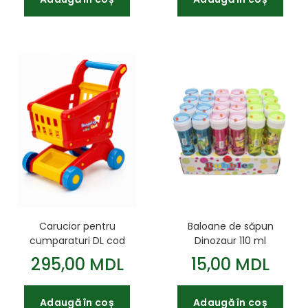
Carucior pentru
Baloane de săpun
cumparaturi DL cod
Dinozaur 110 ml
42448
295,00 MDL
15,00 MDL
Adaugă în coș
Adaugă în coș