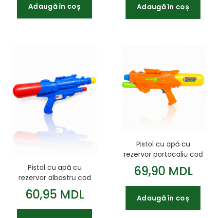
Adaugă în coș
Adaugă în coș
Pistol cu apă cu
rezervor portocaliu cod
10041c
Pistol cu apă cu
69,90 MDL
rezervor albastru cod
972115
60,95 MDL
Adaugă în coș