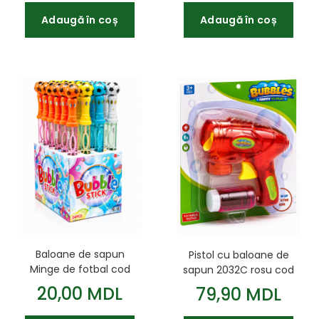
Adaugă în coș
Adaugă în coș
Baloane de sapun
Pistol cu baloane de
Minge de fotbal cod
sapun 2032C rosu cod
542034
452094
20,00 MDL
79,90 MDL