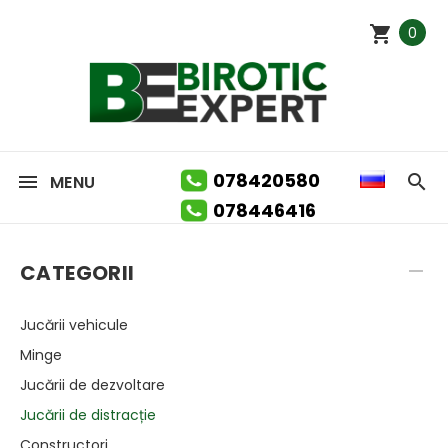
0
078420580
MENU
078446416
CATEGORII
Jucării vehicule
Minge
Jucării de dezvoltare
Jucării de distracție
Constructori