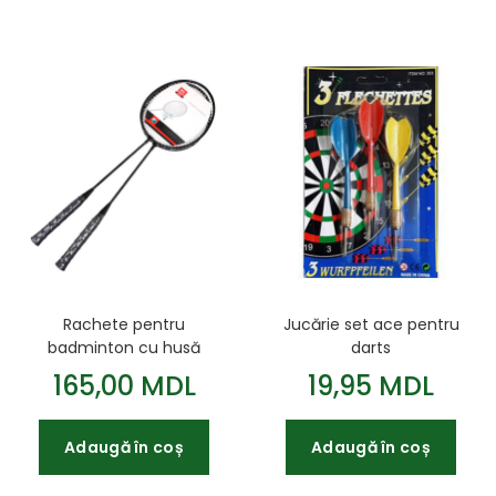
Rachete pentru
Jucărie set ace pentru
badminton cu husă
darts
negru cod 835038
165,00 MDL
19,95 MDL
Adaugă în coș
Adaugă în coș