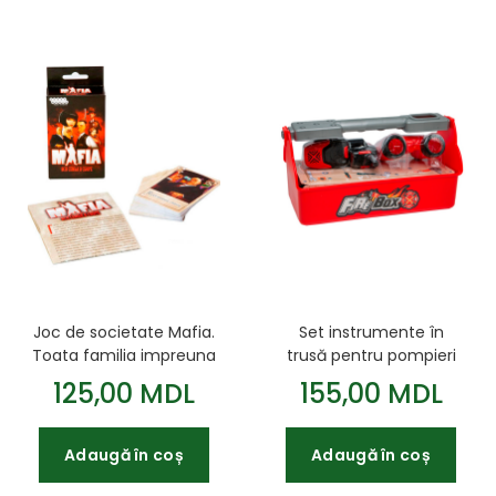
Joc de societate Mafia.
Set instrumente în
Toata familia impreuna
trusă pentru pompieri
(Joc de carti) cod
Fire box cod 562061
125,00 MDL
155,00 MDL
48449
Adaugă în coș
Adaugă în coș